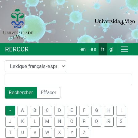
RERCOR
en
es
fr
gl
Rechercher
Effacer
.
A
B
C
D
E
F
G
H
I
J
K
L
M
N
O
P
Q
R
S
T
U
V
W
X
Y
Z