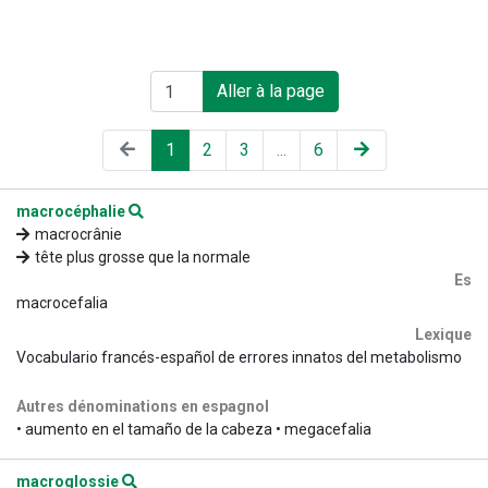
Aller à la page
1
2
3
...
6
macrocéphalie
macrocrânie
tête plus grosse que la normale
Es
macrocefalia
Lexique
Vocabulario francés-español de errores innatos del metabolismo
Autres dénominations en espagnol
• aumento en el tamaño de la cabeza • megacefalia
macroglossie