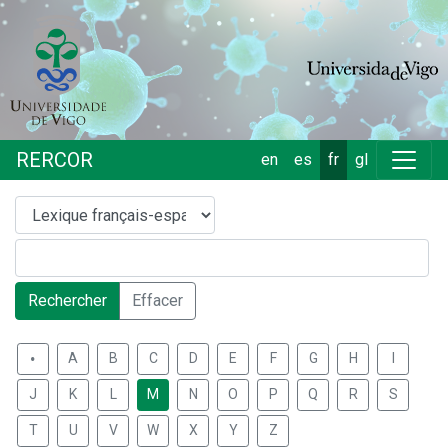
RERCOR
en
es
fr
gl
Rechercher
Effacer
.
A
B
C
D
E
F
G
H
I
J
K
L
M
N
O
P
Q
R
S
T
U
V
W
X
Y
Z