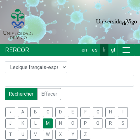
RERCOR
en
es
fr
gl
Rechercher
Effacer
.
A
B
C
D
E
F
G
H
I
J
K
L
M
N
O
P
Q
R
S
T
U
V
W
X
Y
Z