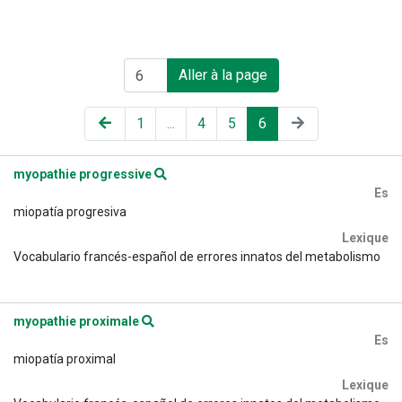
Aller à la page
1
...
4
5
6
myopathie progressive
Es
miopatía progresiva
Lexique
Vocabulario francés-español de errores innatos del metabolismo
myopathie proximale
Es
miopatía proximal
Lexique