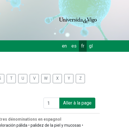
en
es
fr
gl
S
T
U
V
W
X
Y
Z
Aller à la page
tres dénominations en espagnol
oloración pálida • palidez de la piel y mucosas •