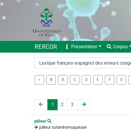
RERCOR
Présentation
Corpus
.
A
B
C
D
E
F
G
1
2
3
pâleur
pâleur cutanéomuqueuse