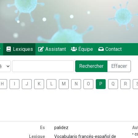
Lexiques
Assistant
Équipe
Contact
Rechercher
Effacer
H
I
J
K
L
M
N
O
P
Q
R
Es
palidez
Au
• c
Lexique
Vocabulario francés-español de