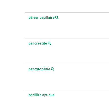
pâleur papillaire
pancréatite
pancytopénie
papillite optique