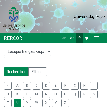
RERCOR
en
es
fr
gl
Rechercher
Effacer
.
A
B
C
D
E
F
G
H
I
J
K
L
M
N
O
P
Q
R
S
T
U
V
W
X
Y
Z