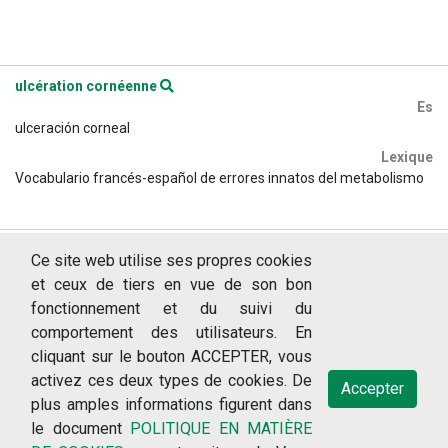
ulcération cornéenne
Es
ulceración corneal
Lexique
Vocabulario francés-español de errores innatos del metabolismo
urines foncées
Ce site web utilise ses propres cookies
Es
et ceux de tiers en vue de son bon
orina oscura
fonctionnement et du suivi du
Lexique
comportement des utilisateurs. En
Vocabulario francés-español de errores innatos del metabolismo
cliquant sur le bouton ACCEPTER, vous
activez ces deux types de cookies. De
Accepter
plus amples informations figurent dans
le document
POLITIQUE EN MATIÈRE
© 2018-2026 RERCOR: Recursos sobre enfermedades raras, version