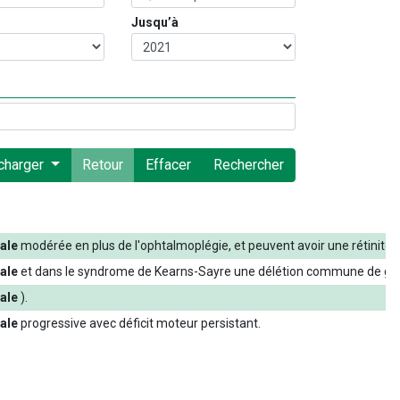
Jusqu’à
charger
Retour
Effacer
Rechercher
ale
modérée
en
plus
de
l'ophtalmoplégie
,
et
peuvent
avoir
une
rétinite
ale
et
dans
le
syndrome
de
Kearns-Sayre
une
délétion
commune
de
gr
ale
)
.
ale
progressive
avec
déficit
moteur
persistant
.