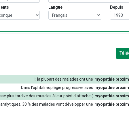
ents
Langue
Depuis
Télé
I
:
la
plupart
des
malades
ont
une
myopathie
proxim
Dans
l'ophtalmoplégie
progressive
avec
myopathie
proxim
esse
plus
tardive
des
muscles
à
leur
point
d'attache
(
myopathie
proxim
aralytiques
,
30
%
des
malades
vont
développer
une
myopathie
proxim