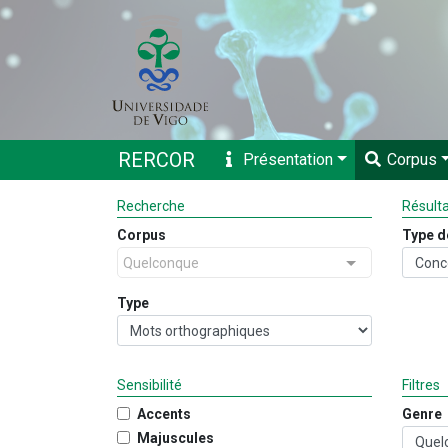
RERCOR
Présentation
Corpus
Recherche
Résult
Corpus
Type d
Quelconque
Type
Sensibilité
Filtres
Accents
Genre
Majuscules