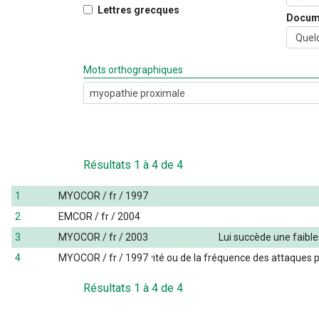
Lettres grecques
Docum
Mots orthographiques
Résultats
1
à
4
de
4
1
MYOCOR / fr / 1997
2
EMCOR / fr / 2004
3
MYOCOR / fr / 2003
Lui
succède
une
faibl
4
Indépendamment
MYOCOR / fr / 1997
de
la
gravité
ou
de
la
fréquence
des
attaques
p
Résultats
1
à
4
de
4