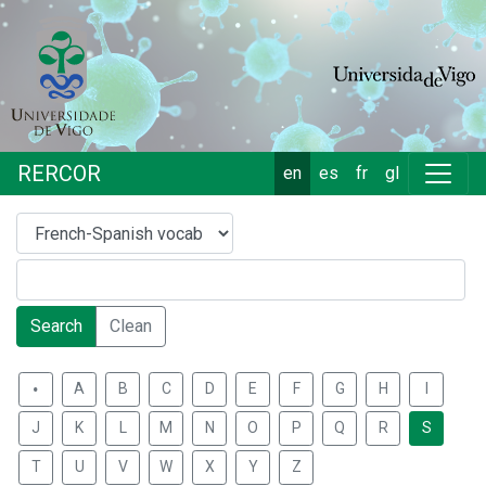
RERCOR
en
es
fr
gl
Search
Clean
.
A
B
C
D
E
F
G
H
I
J
K
L
M
N
O
P
Q
R
S
T
U
V
W
X
Y
Z