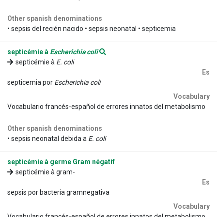
Other spanish denominations
• sepsis del recién nacido • sepsis neonatal • septicemia
septicémie à
Escherichia coli
septicémie à
E. coli
Es
septicemia por
Escherichia coli
Vocabulary
Vocabulario francés-español de errores innatos del metabolismo
Other spanish denominations
• sepsis neonatal debida a
E. coli
septicémie à germe Gram négatif
septicémie à gram-
Es
sepsis por bacteria gramnegativa
Vocabulary
Vocabulario francés-español de errores innatos del metabolismo