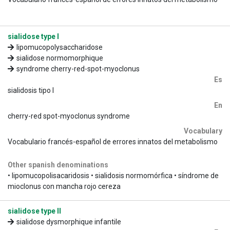
sialidose type I
lipomucopolysaccharidose
sialidose normomorphique
syndrome cherry-red-spot-myoclonus
Es
sialidosis tipo I
En
cherry-red spot-myoclonus syndrome
Vocabulary
Vocabulario francés-español de errores innatos del metabolismo
Other spanish denominations
• lipomucopolisacaridosis • sialidosis normomórfica • síndrome de
mioclonus con mancha rojo cereza
sialidose type II
sialidose dysmorphique infantile