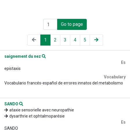
Go to page
1
2
3
4
5
saignement du nez
Es
epistaxis
Vocabulary
Vocabulario francés-español de errores innatos del metabolismo
SANDO
ataxie sensorielle avec neuropathie
dysarthrie et ophtalmoparésie
Es
SANDO