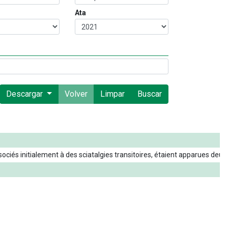
Ata
Descargar
Volver
Limpar
Buscar
sociés
initialement
à
des
sciatalgies
transitoires
,
étaient
apparues
deux