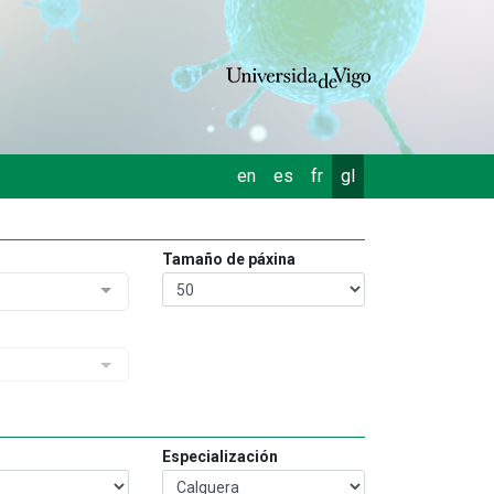
en
es
fr
gl
Tamaño de páxina
Especialización