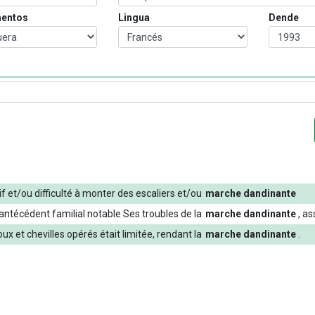
entos
Lingua
Dende
if
et/ou
difficulté
à
monter
des
escaliers
et/ou
marche
dandinante
antécédent
familial
notable
Ses
troubles
de
la
marche
dandinante
,
as
oux
et
chevilles
opérés
était
limitée
,
rendant
la
marche
dandinante
.