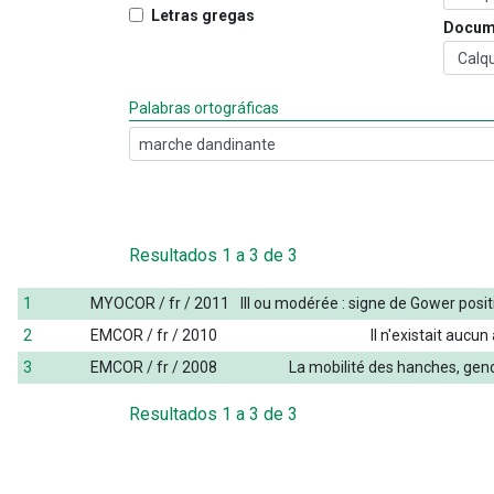
Letras gregas
Docum
Palabras ortográficas
Resultados
1
a
3
de
3
1
MYOCOR / fr / 2011
III
ou
modérée
:
signe
de
Gower
posit
2
EMCOR / fr / 2010
Il
n'existait
aucun
3
EMCOR / fr / 2008
La
mobilité
des
hanches
,
gen
Resultados
1
a
3
de
3