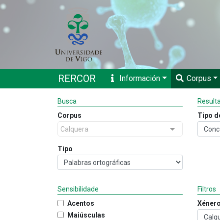
RERCOR
Información
Corpus
Busca
Result
Corpus
Tipo d
Calquera
Tipo
Sensibilidade
Filtros
Acentos
Xéner
Maiúsculas