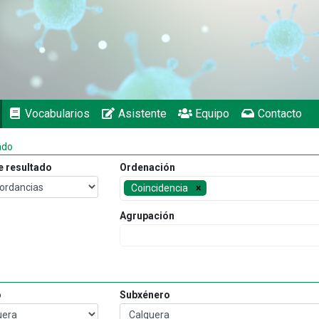
Vocabularios
Asistente
Equipo
Contacto
ado
e resultado
Ordenación
Coincidencia
Agrupación
o
Subxénero