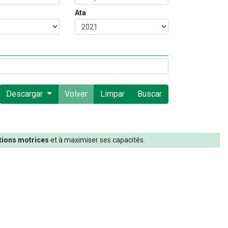
Ata
Descargar
Volver
Limpar
Buscar
tions
motrices
et
à
maximiser
ses
capacités
.