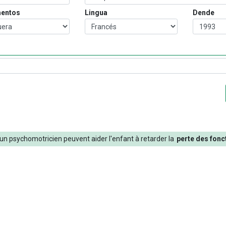
entos
Lingua
Dende
un
psychomotricien
peuvent
aider
l'enfant
à
retarder
la
perte
des
fonc