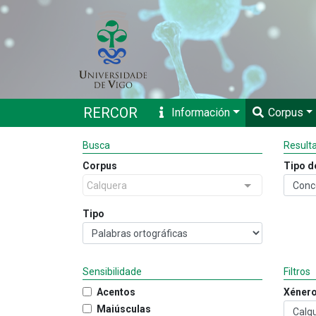
RERCOR
Información
Corpus
Busca
Result
Corpus
Tipo d
Calquera
Tipo
Sensibilidade
Filtros
Acentos
Xéner
Maiúsculas