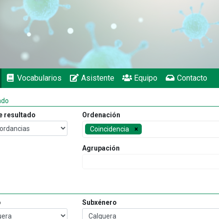
Vocabularios
Asistente
Equipo
Contacto
ado
e resultado
Ordenación
Coincidencia
Agrupación
o
Subxénero