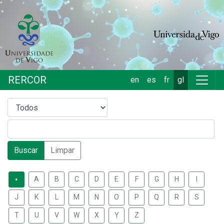
RERCOR
en
es
fr
gl
Buscar
Limpar
.
A
B
C
D
E
F
G
H
I
J
K
L
M
N
O
P
Q
R
S
T
U
V
W
X
Y
Z