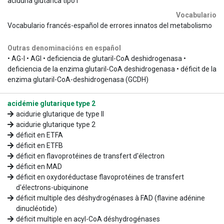
aciduria glutárica tipo I
Vocabulario
Vocabulario francés-español de errores innatos del metabolismo
Outras denominacións en español
• AG-I • AGI • deficiencia de glutaril-CoA deshidrogenasa •
deficiencia de la enzima glutaril-CoA deshidrogenasa • déficit de la
enzima glutaril-CoA-deshidrogenasa (GCDH)
acidémie glutarique type 2
acidurie glutarique de type II
acidurie glutarique type 2
déficit en ETFA
déficit en ETFB
déficit en flavoprotéines de transfert d'électron
déficit en MAD
déficit en oxydoréductase flavoprotéines de transfert
d'électrons-ubiquinone
déficit multiple des déshydrogénases à FAD (flavine adénine
dinucléotide)
déficit multiple en acyl-CoA déshydrogénases